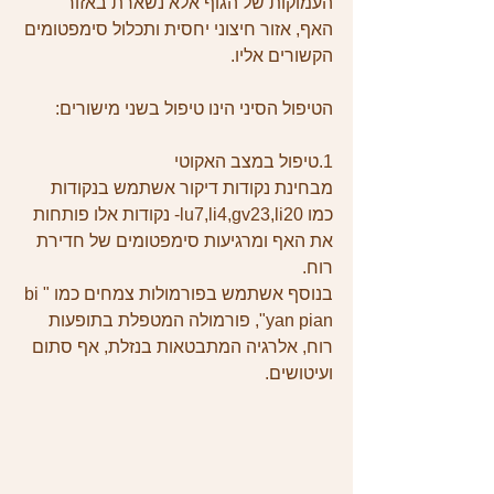
העמוקות של הגוף אלא נשארת באזור 
האף, אזור חיצוני יחסית ותכלול סימפטומים 
הקשורים אליו.
הטיפול הסיני הינו טיפול בשני מישורים:
1.טיפול במצב האקוטי
מבחינת נקודות דיקור אשתמש בנקודות 
כמו lu7,li4,gv23,li20- נקודות אלו פותחות 
את האף ומרגיעות סימפטומים של חדירת 
רוח.
בנוסף אשתמש בפורמולות צמחים כמו "bi 
yan pian", פורמולה המטפלת בתופעות 
רוח, אלרגיה המתבטאות בנזלת, אף סתום 
ועיטושים.