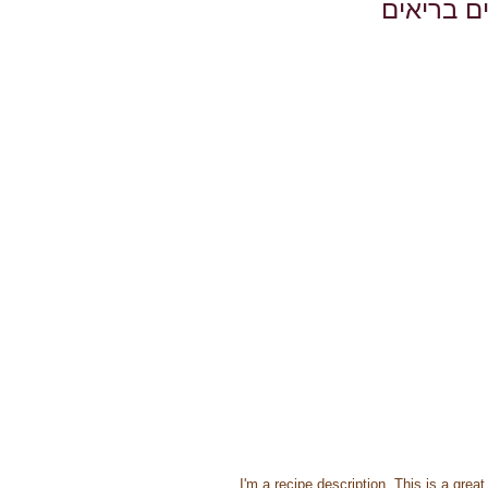
ם בריאים
I'm a recipe description. This is a gre