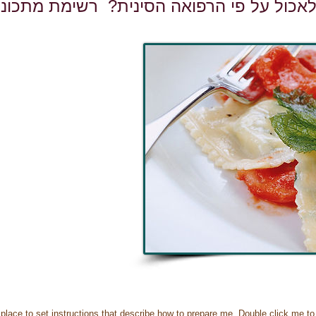
 לאכול על פי הרפואה הסינית? רשימת מתכוני
at place to set instructions that describe how to prepare me. Double click me