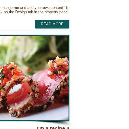
 to change me and add your own content. To
 on the Design tab in the property panel.
READ MORE
I'm a recipe 3