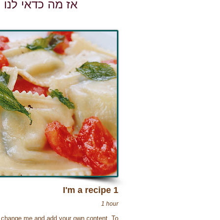
אז מה כדאי לנו
I'm a recipe 1
1 hour
 to change me and add your own content. To